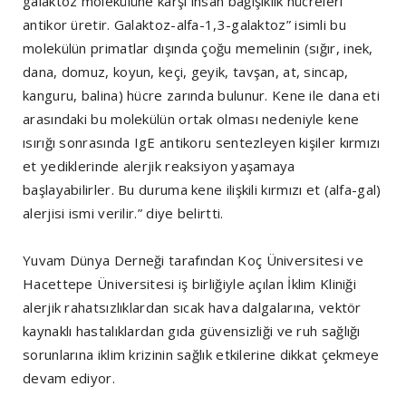
galaktoz molekülüne karşı insan bağışıklık hücreleri
antikor üretir. Galaktoz-alfa-1,3-galaktoz” isimli bu
molekülün primatlar dışında çoğu memelinin (sığır, inek,
dana, domuz, koyun, keçi, geyik, tavşan, at, sincap,
kanguru, balina) hücre zarında bulunur. Kene ile dana eti
arasındaki bu molekülün ortak olması nedeniyle kene
ısırığı sonrasında IgE antikoru sentezleyen kişiler kırmızı
et yediklerinde alerjik reaksiyon yaşamaya
başlayabilirler. Bu duruma kene ilişkili kırmızı et (alfa-gal)
alerjisi ismi verilir.” diye belirtti.
Yuvam Dünya Derneği tarafından Koç Üniversitesi ve
Hacettepe Üniversitesi iş birliğiyle açılan İklim Kliniği
alerjik rahatsızlıklardan sıcak hava dalgalarına, vektör
kaynaklı hastalıklardan gıda güvensizliği ve ruh sağlığı
sorunlarına iklim krizinin sağlık etkilerine dikkat çekmeye
devam ediyor.