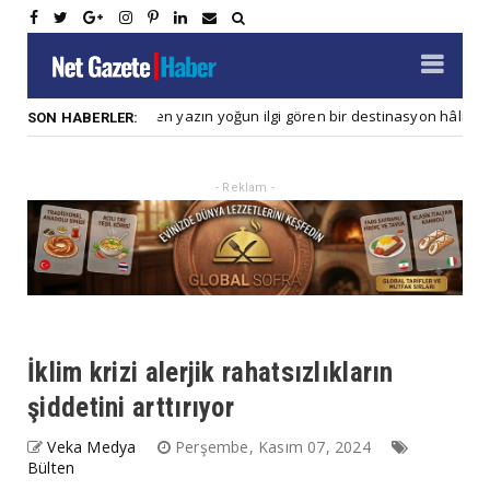
Çin neden yazın yoğun ilgi gören bir destinasyon hâline geldi?
r
SON HABERLER:
- Reklam -
İklim krizi alerjik rahatsızlıkların
şiddetini arttırıyor
Veka Medya
Perşembe, Kasım 07, 2024
Bülten