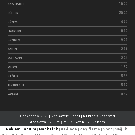
1600
ANA HABER
2504
BÜLTEN
492
DÜNYA
860
EKONOMI
905
GÜNDEM
231
KADIN
204
MAGAZIN
152
MEDYA
586
SAĞLIK
572
TEKNOLOJI
1037
YAŞAM
Copyright ©
2026 | Net Gazete Haber | All Rights Reserved
Ana Sayfa
İletişim
Yayın
Reklam
Reklam Tanıtım
|
Back Link
| Kadınca | Zayıflama | Spor | Sağlık |