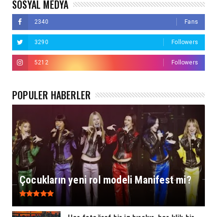
SOSYAL MEDYA
2340
Fans
3290
Followers
5212
Followers
POPÜLER HABERLER
Çocukların yeni rol modeli Manifest mi?