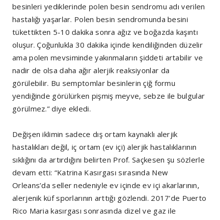
besinleri yediklerinde polen besin sendromu adı verilen
hastalığı yaşarlar. Polen besin sendromunda besini
tükettikten 5-10 dakika sonra ağız ve boğazda kaşıntı
oluşur. Çoğunlukla 30 dakika içinde kendiliğinden düzelir
ama polen mevsiminde yakınmaların şiddeti artabilir ve
nadir de olsa daha ağır alerjik reaksiyonlar da
görülebilir. Bu semptomlar besinlerin çiğ formu
yendiğinde görülürken pişmiş meyve, sebze ile bulgular
görülmez.” diye ekledi.
Değişen iklimin sadece dış ortam kaynaklı alerjik
hastalıkları değil, iç ortam (ev içi) alerjik hastalıklarının
sıklığını da artırdığını belirten Prof. Saçkesen şu sözlerle
devam etti: “Katrina Kasırgası sırasında New
Orleans’da seller nedeniyle ev içinde ev içi akarlarının,
alerjenik küf sporlarının arttığı gözlendi. 2017’de Puerto
Rico Maria kasırgası sonrasında dizel ve gaz ile