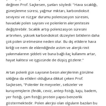
değinen Prof. Saçkesen, şunları söyledi: "Hava sıcaklığı,
güneşlenme süresi, yağmur miktarı, karbondioksit
seviyesi ve rüzgar durumu polenizasyon süresini,
havadaki polen sayısını ve polenlerin alerjenitesini
değiştirebilir. Sıcaklık artışı polenizasyon süresini
artırırken, yüksek karbondioksit düzeyleri bitkilerin daha
çok polen üretmesine neden olur. Bu dış etkilere hava
kirliği ve nem de eklendiğinde astım ve alerjik rinit
yakınmalarının şiddeti ve buna bağlı ilaç kullanımı artar,
hayat kalitesi ve işgücünde de düşüş gözlenir.”
Artan polenli gün sayısının besin alerjilerinin görülme
sıklığına da etkileri olduğuna dikkat çeken Prof.
Saçkesen, “Polenler ile meyveler, sebzeler ve
kuruyemişlerin (fındık, ceviz, antep fıstığı, kaju, badem,
yer fıstığı, çam fıstığı) protein yapısı benzerlik
göstermektedir. Polen alerjisi olan olguların bazıları bu