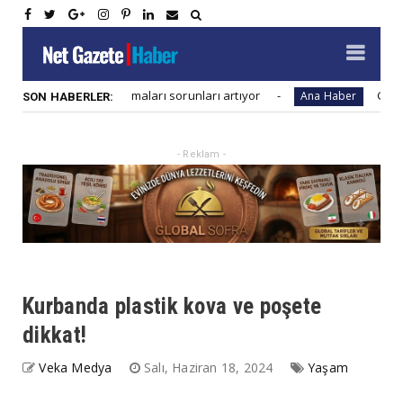
ut inşaat firmaları sorunları artıyor
Global salgınlara
Ana Haber
SON HABERLER:
- Reklam -
Kurbanda plastik kova ve poşete
dikkat!
Veka Medya
Salı, Haziran 18, 2024
Yaşam