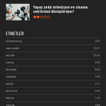
Yapay zekâ televizyon ve sinema
sektörünü dönüştürüyor!
ETIKETLER
387
ADVERTORIAL
1601
ANA HABER
2504
BÜLTEN
492
DÜNYA
860
EKONOMI
906
GÜNDEM
231
KADIN
204
MAGAZIN
152
MEDYA
586
SAĞLIK