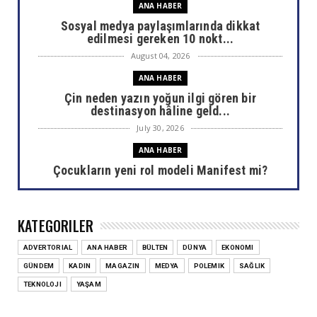
ANA HABER
Sosyal medya paylaşımlarında dikkat
edilmesi gereken 10 nokt...
August 04, 2026
ANA HABER
Çin neden yazın yoğun ilgi gören bir
destinasyon hâline geld...
July 30, 2026
ANA HABER
Çocukların yeni rol modeli Manifest mi?
July 30, 2026
ANA HABER
KATEGORILER
Areda Survey araştırdı: AHBAP sonrası bağış
haritası değişti
ADVERTORIAL
ANA HABER
BÜLTEN
DÜNYA
EKONOMI
July 30, 2026
GÜNDEM
KADIN
MAGAZIN
MEDYA
POLEMIK
SAĞLIK
ANA HABER
TEKNOLOJI
YAŞAM
Ülkemizin akciğerlerini yok eden yangınlar
sizi de etkiliyor...