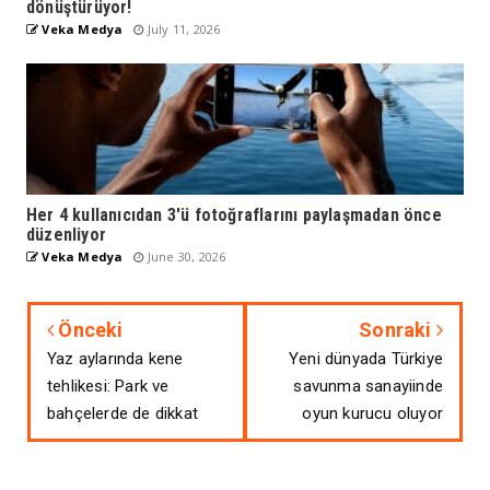
dönüştürüyor!
Veka Medya
July 11, 2026
Her 4 kullanıcıdan 3'ü fotoğraflarını paylaşmadan önce
düzenliyor
Veka Medya
June 30, 2026
Önceki
Sonraki
Yaz aylarında kene
Yeni dünyada Türkiye
tehlikesi: Park ve
savunma sanayiinde
bahçelerde de dikkat
oyun kurucu oluyor