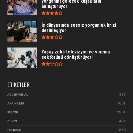
yorganını gelecek kuşaklarla
buluşturuyor
İş dünyasında sessiz yorgunluk krizi
derinleşiyor
Yapay zekâ televizyon ve sinema
sektörünü dönüştürüyor!
ETIKETLER
387
ADVERTORIAL
1601
ANA HABER
2504
BÜLTEN
492
DÜNYA
860
EKONOMI