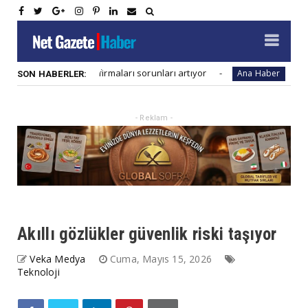
onut inşaat firmaları sorunları artıyor
Global salgınl
Ana Haber
SON HABERLER:
- Reklam -
Akıllı gözlükler güvenlik riski taşıyor
Veka Medya
Cuma, Mayıs 15, 2026
Teknoloji