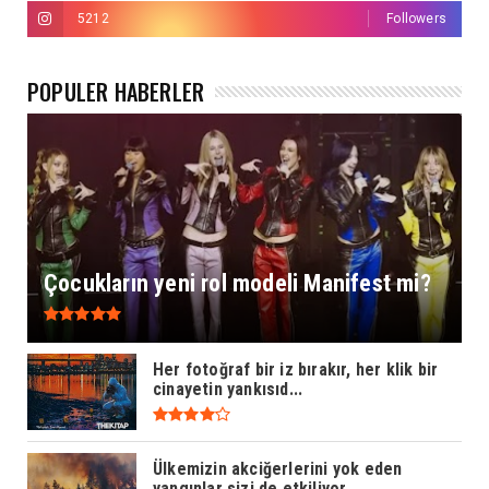
5212
Followers
POPÜLER HABERLER
Çocukların yeni rol modeli Manifest mi?
Her fotoğraf bir iz bırakır, her klik bir
cinayetin yankısıd...
Ülkemizin akciğerlerini yok eden
yangınlar sizi de etkiliyor...