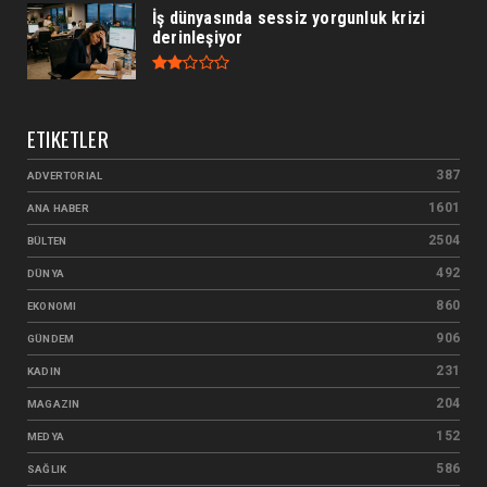
İş dünyasında sessiz yorgunluk krizi
derinleşiyor
ETIKETLER
387
ADVERTORIAL
1601
ANA HABER
2504
BÜLTEN
492
DÜNYA
860
EKONOMI
906
GÜNDEM
231
KADIN
204
MAGAZIN
152
MEDYA
586
SAĞLIK