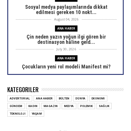
Sosyal medya paylaşımlarında dikkat
edilmesi gereken 10 nokt...
August 04, 2026
ANA HABER
Çin neden yazın yoğun ilgi gören bir
destinasyon hâline geld...
July 30, 2026
ANA HABER
Çocukların yeni rol modeli Manifest mi?
July 30, 2026
ANA HABER
KATEGORILER
Areda Survey araştırdı: AHBAP sonrası bağış
haritası değişti
ADVERTORIAL
ANA HABER
BÜLTEN
DÜNYA
EKONOMI
July 30, 2026
GÜNDEM
KADIN
MAGAZIN
MEDYA
POLEMIK
SAĞLIK
ANA HABER
TEKNOLOJI
YAŞAM
Ülkemizin akciğerlerini yok eden yangınlar
sizi de etkiliyor...