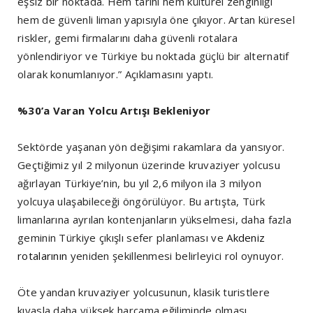
eşsiz bir noktada. Hem tarihi hem kültürel zenginliği
hem de güvenli liman yapısıyla öne çıkıyor. Artan küresel
riskler, gemi firmalarını daha güvenli rotalara
yönlendiriyor ve Türkiye bu noktada güçlü bir alternatif
olarak konumlanıyor.” Açıklamasını yaptı.
%30’a Varan Yolcu Artışı Bekleniyor
Sektörde yaşanan yön değişimi rakamlara da yansıyor.
Geçtiğimiz yıl 2 milyonun üzerinde kruvaziyer yolcusu
ağırlayan Türkiye’nin, bu yıl 2,6 milyon ila 3 milyon
yolcuya ulaşabileceği öngörülüyor. Bu artışta, Türk
limanlarına ayrılan kontenjanların yükselmesi, daha fazla
geminin Türkiye çıkışlı sefer planlaması ve
Akdeniz
rotalarının
yeniden şekillenmesi belirleyici rol oynuyor.
Öte yandan kruvaziyer yolcusunun, klasik turistlere
kıyasla daha yüksek harcama eğiliminde olması,