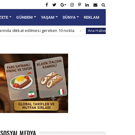
ZETE
GÜNDEM
YAŞAM
DÜNYA
REKLAM
 edilmesi gereken 10 nokta
Çin neden yazın yoğun i
Ana Haber
SOSYAL MEDYA