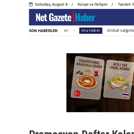
Saturday, August 8
Künye ve İletişim
Tanıtım 
irmaları sorunları artıyor
Global salgınlara hazırlıklı
Ana Haber
SON HABERLER: