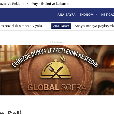
Yazısı ve Reklam
Yayın ilkeleri ve kullanım
ANA SAYFA
EKONOMİ
NET GA
 olmanın 7 yolu
Sosyal medya paylaşımlarında dikkat
Ana Haber
- Reklam -