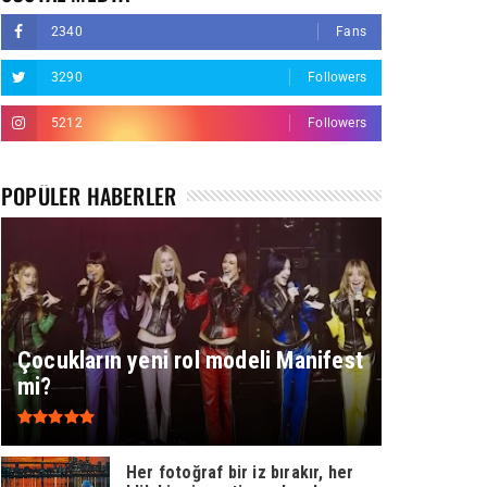
2340
Fans
3290
Followers
5212
Followers
POPÜLER HABERLER
Çocukların yeni rol modeli Manifest
mi?
Her fotoğraf bir iz bırakır, her