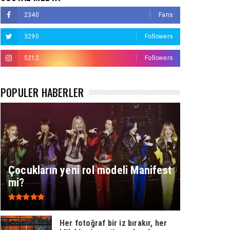
2340
Fans
3290
Followers
5212
Followers
POPÜLER HABERLER
Çocukların yeni rol modeli Manifest
mi?
Her fotoğraf bir iz bırakır, her