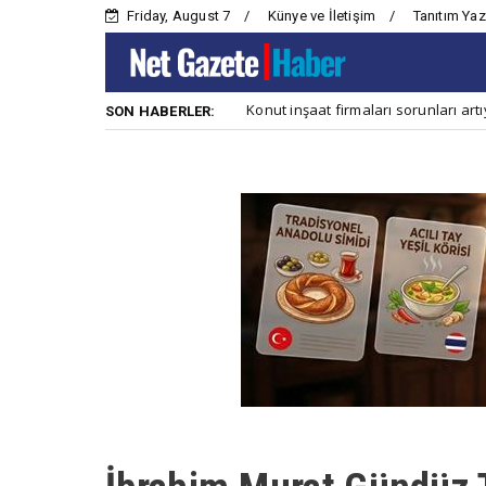
Friday, August 7
Künye ve İletişim
Tanıtım Yaz
yet
Konut inşaat firmaları sorunları artıyor
Ana Haber
An
SON HABERLER: