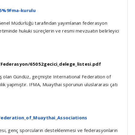
C5%9Fma-kurulu
 Genel Müdürlüğü tarafından yayımlanan federasyon
timinde hukuki süreçlerin ve resmi mevzuatın belirleyici
Federasyon/65052gecici_delege_listesi.pdf
ış olan Gündüz, geçmişte International Federation of
ik yapmıştır. IFMA, Muaythai sporunun uluslararası çatı
_Federation_of_Muaythai_Associations
mesi, genç sporcuların desteklenmesi ve federasyonların