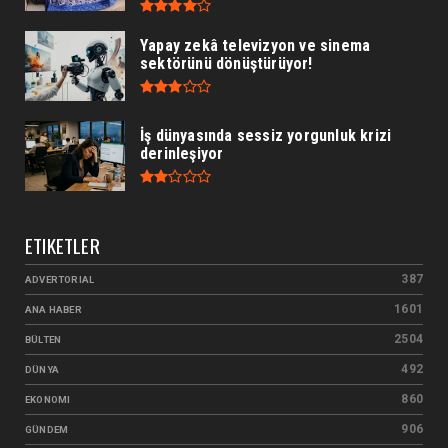
Yapay zekâ televizyon ve sinema
sektörünü dönüştürüyor!
İş dünyasında sessiz yorgunluk krizi
derinleşiyor
ETIKETLER
387
ADVERTORIAL
1601
ANA HABER
2504
BÜLTEN
492
DÜNYA
860
EKONOMI
906
GÜNDEM