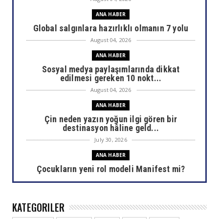
ANA HABER
Global salgınlara hazırlıklı olmanın 7 yolu
August 04, 2026
ANA HABER
Sosyal medya paylaşımlarında dikkat
edilmesi gereken 10 nokt...
August 04, 2026
ANA HABER
Çin neden yazın yoğun ilgi gören bir
destinasyon hâline geld...
July 30, 2026
ANA HABER
Çocukların yeni rol modeli Manifest mi?
July 30, 2026
ANA HABER
KATEGORILER
Areda Survey araştırdı: AHBAP sonrası bağış
haritası değişti