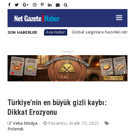
ı artıyor
Global salgınlara hazırlıklı olmanın 7 yolu
Ana Haber
SON HABERLER:
- Reklam -
Türkiye’nin en büyük gizli kaybı:
Dikkat Erozyonu
Veka Medya
Pazartesi, Aralık 15, 2025
Polemik