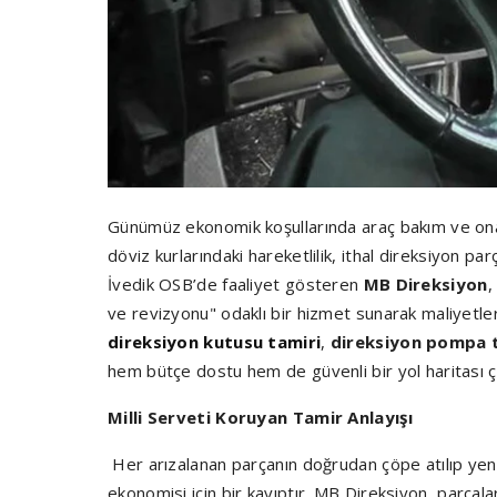
Günümüz ekonomik koşullarında araç bakım ve onar
döviz kurlarındaki hareketlilik, ithal direksiyon par
İvedik OSB’de faaliyet gösteren
MB Direksiyon
,
ve revizyonu" odaklı bir hizmet sunarak maliyetl
direksiyon kutusu tamiri
,
direksiyon pompa 
hem bütçe dostu hem de güvenli bir yol haritası 
Milli Serveti Koruyan Tamir Anlayışı
Her arızalanan parçanın doğrudan çöpe atılıp yeni
ekonomisi için bir kayıptır. MB Direksiyon, parçala