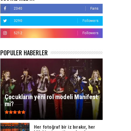
2340
Fans
3290
Followers
5212
Followers
POPÜLER HABERLER
Çocukların yeni rol modeli Manifest
mi?
Her fotoğraf bir iz bırakır, her