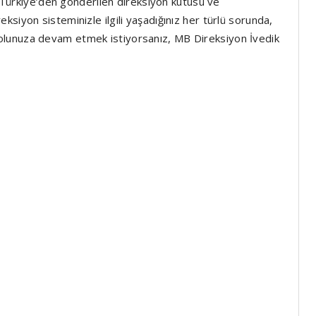
üm Türkiye’den gönderilen direksiyon kutusu ve
siyon sisteminizle ilgili yaşadığınız her türlü sorunda,
olunuza devam etmek istiyorsanız, MB Direksiyon İvedik