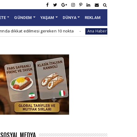
ETE
GÜNDEM
YAŞAM
DÜNYA
REKLAM
dilmesi gereken 10 nokta
Çin neden yazın yoğun ilg
Ana Haber
SOSYAL MEDYA