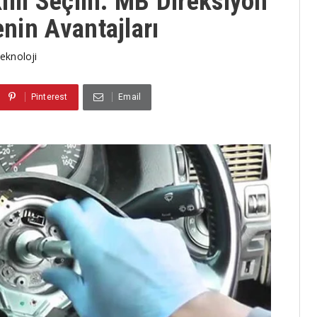
llı Seçim: MB Direksiyon
enin Avantajları
eknoloji
Pinterest
Email