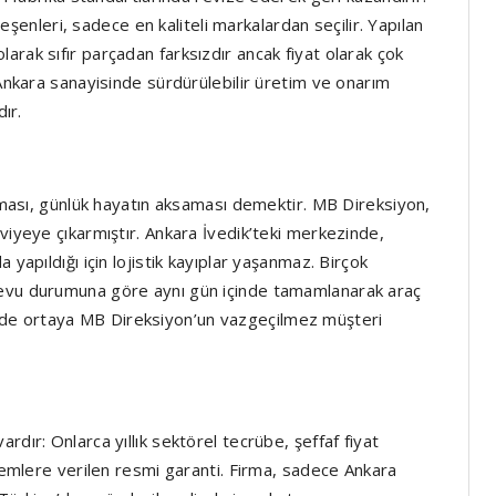
leşenleri, sadece en kaliteli markalardan seçilir. Yapılan
rak sıfır parçadan farksızdır ancak fiyat olarak çok
 Ankara sanayisinde sürdürülebilir üretim ve onarım
ır.
alması, günlük hayatın aksaması demektir. MB Direksiyon,
viyeye çıkarmıştır. Ankara İvedik’teki merkezinde,
 yapıldığı için lojistik kayıplar yaşanmaz. Birçok
devu durumuna göre aynı gün içinde tamamlanarak araç
tiğinde ortaya MB Direksiyon’un vazgeçilmez müşteri
dır: Onlarca yıllık sektörel tecrübe, şeffaf fiyat
şlemlere verilen resmi garanti. Firma, sadece Ankara