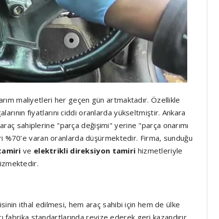
ım maliyetleri her geçen gün artmaktadır. Özellikle
çalarının fiyatlarını ciddi oranlarda yükseltmiştir. Ankara
 araç sahiplerine "parça değişimi" yerine "parça onarımı
eri %70’e varan oranlarda düşürmektedir. Firma, sunduğu
tamiri
ve
elektrikli direksiyon tamiri
hizmetleriyle
çizmektedir.
sinin ithal edilmesi, hem araç sahibi için hem de ülke
rı fabrika standartlarında revize ederek geri kazandırır.