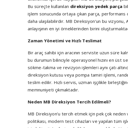
Bu süreçte kullanılan
direksiyon yedek parça
bi
işlem sonucunda ortaya çıkan parça, performans ola
daha ulaşılabilirdir. MB Direksiyon’un bu vizyonu,
anlayışının en iyi örneklerinden birini oluşturmaktad
Zaman Yönetimi ve Hızlı Teslimat
Bir araç sahibi için aracının serviste uzun süre k
bu durumun bilinciyle operasyonel hızını en üst se
sökme-takma ve revizyon işlemleri aynı çatı altında
direksiyon kutusu veya pompa tamiri işlemi, ran
teslim edilir. Hızlı servis, uzman işçilikle birleş
memnuniyeti çıkmaktadır.
Neden MB Direksiyon Tercih Edilmeli?
MB Direksiyon’u tercih etmek için pek çok neden var
politikası, modern test cihazları ve yapılan tüm i