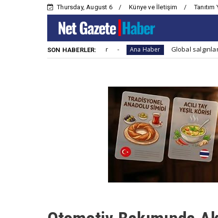
Thursday, August 6
Künye ve İletişim
Tanıtım 
maları sorunları artıyor
Global salgınlara hazırlıklı o
Ana Haber
SON HABERLER: