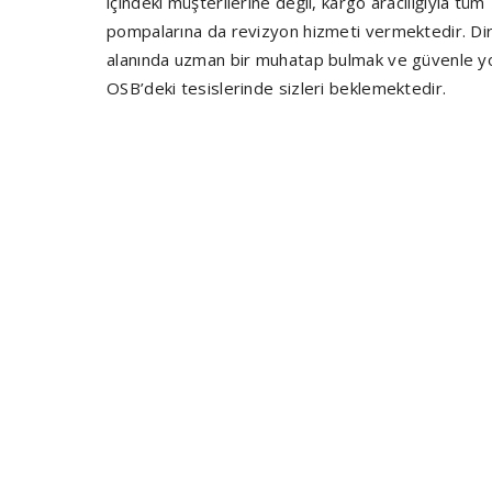
içindeki müşterilerine değil, kargo aracılığıyla t
pompalarına da revizyon hizmeti vermektedir. Direk
alanında uzman bir muhatap bulmak ve güvenle y
OSB’deki tesislerinde sizleri beklemektedir.