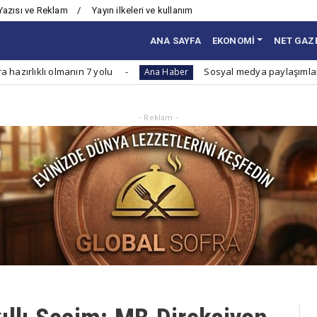
Yazısı ve Reklam
Yayın ilkeleri ve kullanım
ANA SAYFA
EKONOMİ
NET GAZ
lmanın 7 yolu
Sosyal medya paylaşımlarında dikkat e
Ana Haber
- Reklam -