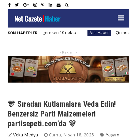
kat edilmesi gereken 10 nokta
Çin neden yazın yoğun
Ana Haber
SON HABERLER:
- Reklam -
🎊 Sıradan Kutlamalara Veda Edin!
Benzersiz Parti Malzemeleri
partisepeti.com’da 🎊
Veka Medya
Cuma, Nisan 18, 2025
Yaşam