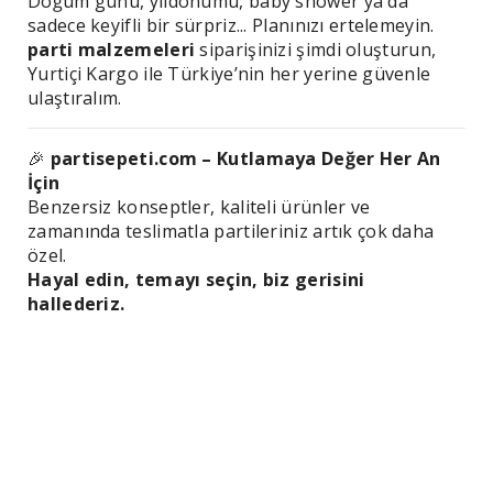
Doğum günü, yıldönümü, baby shower ya da
sadece keyifli bir sürpriz... Planınızı ertelemeyin.
parti malzemeleri
siparişinizi şimdi oluşturun,
Yurtiçi Kargo ile Türkiye’nin her yerine güvenle
ulaştıralım.
🎉
partisepeti.com – Kutlamaya Değer Her An
İçin
Benzersiz konseptler, kaliteli ürünler ve
zamanında teslimatla partileriniz artık çok daha
özel.
Hayal edin, temayı seçin, biz gerisini
hallederiz.