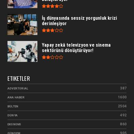
İş dünyasında sessiz yorgunluk krizi
derinleşiyor
Yapay zekâ televizyon ve sinema
sektörünü dönüştürüyor!
ETIKETLER
387
ADVERTORIAL
1600
ANA HABER
2504
BÜLTEN
492
DÜNYA
860
EKONOMI
905
GÜNDEM