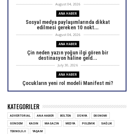
August 04, 2026
ANA HABER
Sosyal medya paylaşımlarında dikkat
edilmesi gereken 10 nokt...
August 04, 2026
ANA HABER
Çin neden yazın yoğun ilgi gören bir
destinasyon hâline geld...
July 30, 2026
ANA HABER
Çocukların yeni rol modeli Manifest mi?
July 30, 2026
ANA HABER
KATEGORILER
Areda Survey araştırdı: AHBAP sonrası bağış
haritası değişti
ADVERTORIAL
ANA HABER
BÜLTEN
DÜNYA
EKONOMI
July 30, 2026
GÜNDEM
KADIN
MAGAZIN
MEDYA
POLEMIK
SAĞLIK
ANA HABER
TEKNOLOJI
YAŞAM