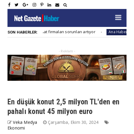
Konut inşaat firmaları sorunları artıyor
Global salg
Ana Haber
SON HABERLER:
- Reklam -
En düşük konut 2,5 milyon TL'den en
pahalı konut 45 milyon euro
Veka Medya
Çarşamba, Ekim 30, 2024
Ekonomi