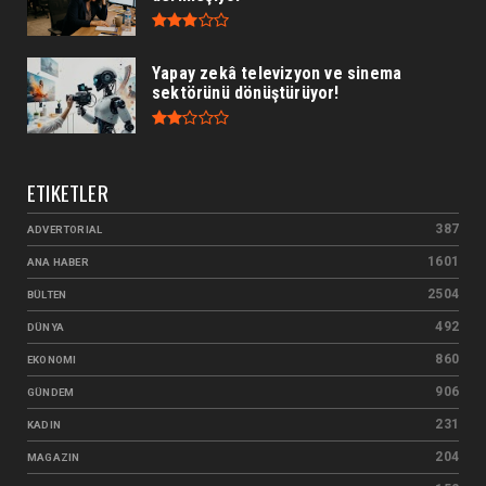
Yapay zekâ televizyon ve sinema
sektörünü dönüştürüyor!
ETIKETLER
387
ADVERTORIAL
1601
ANA HABER
2504
BÜLTEN
492
DÜNYA
860
EKONOMI
906
GÜNDEM
231
KADIN
204
MAGAZIN