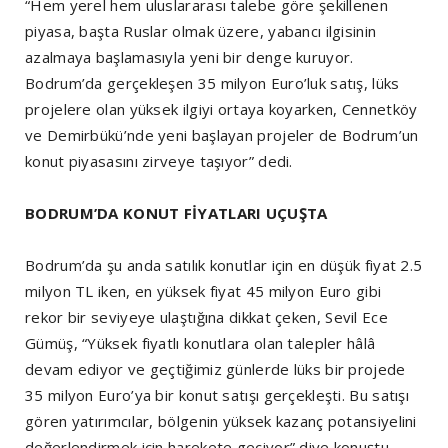
“Hem yerel hem uluslararası talebe göre şekillenen
piyasa, başta Ruslar olmak üzere, yabancı ilgisinin
azalmaya başlamasıyla yeni bir denge kuruyor.
Bodrum’da gerçekleşen 35 milyon Euro’luk satış, lüks
projelere olan yüksek ilgiyi ortaya koyarken, Cennetköy
ve Demirbükü’nde yeni başlayan projeler de Bodrum’un
konut piyasasını zirveye taşıyor” dedi.
BODRUM’DA KONUT FİYATLARI UÇUŞTA
Bodrum’da şu anda satılık konutlar için en düşük fiyat 2.5
milyon TL iken, en yüksek fiyat 45 milyon Euro gibi
rekor bir seviyeye ulaştığına dikkat çeken, Sevil Ece
Gümüş, “Yüksek fiyatlı konutlara olan talepler hâlâ
devam ediyor ve geçtiğimiz günlerde lüks bir projede
35 milyon Euro’ya bir konut satışı gerçekleşti. Bu satışı
gören yatırımcılar, bölgenin yüksek kazanç potansiyelini
değerlendirmek için harekete geçiyor” diye konuştu.