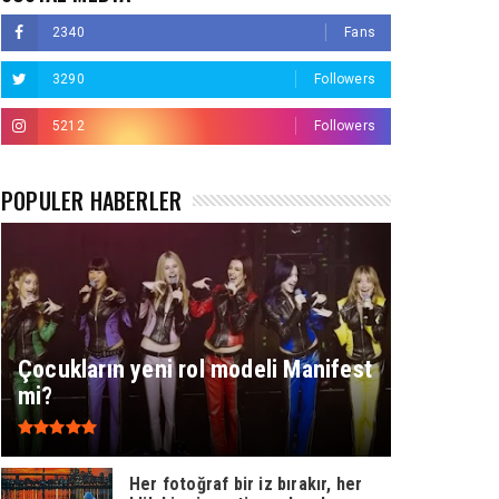
2340
Fans
3290
Followers
5212
Followers
POPÜLER HABERLER
Çocukların yeni rol modeli Manifest
mi?
Her fotoğraf bir iz bırakır, her