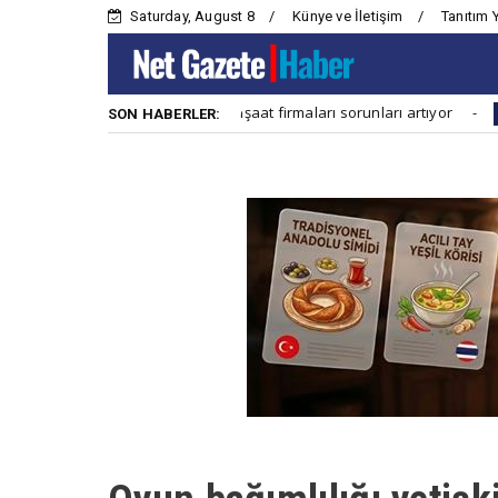
Saturday, August 8
Künye ve İletişim
Tanıtım 
Konut inşaat firmaları sorunları artıyor
Ana Haber
Ana Haber
SON HABERLER: