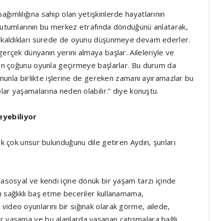
ğımlılığına sahip olan yetişkinlerde hayatlarının
 tutumlarının bu merkez etrafında döndüğünü anlatarak,
rı kaldıkları sürede de oyunu düşünmeye devam ederler.
gerçek dünyanın yerini almaya başlar. Aileleriyle ve
ının çoğunu oyunla geçirmeye başlarlar. Bu durum da
Bununla birlikte işlerine de gereken zamanı ayıramazlar bu
plar yaşamalarına neden olabilir.” diye konuştu.
eyebiliyor
ek çok unsur bulunduğunu dile getiren Aydın, şunları
 asosyal ve kendi içine dönük bir yaşam tarzı içinde
ı sağlıklı baş etme beceriler kullanamama,
video oyunlarını bir sığınak olarak görme, ailede,
er yaşama ve bu alanlarda yaşanan çatışmalara bağlı