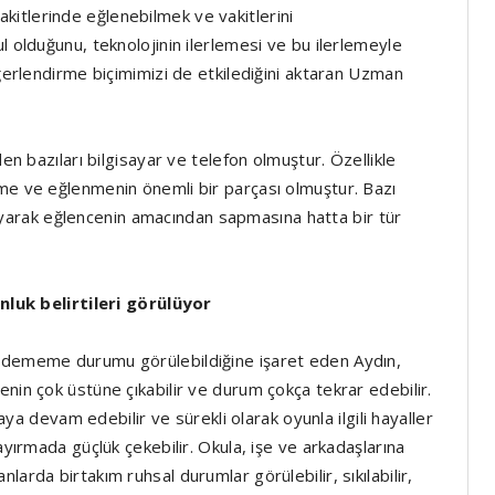
itlerinde eğlenebilmek ve vakitlerini
l olduğunu, teknolojinin ilerlemesi ve bu ilerlemeyle
eğerlendirme biçimimizi de etkilediğini aktaran Uzman
den bazıları bilgisayar ve telefon olmuştur. Özellikle
rme ve eğlenmenin önemli bir parçası olmuştur. Bazı
orlayarak eğlencenin amacından sapmasına hatta bir tür
uk belirtileri görülüyor
 edememe durumu görülebildiğine işaret eden Aydın,
nin çok üstüne çıkabilir ve durum çokça tekrar edebilir.
devam edebilir ve sürekli olarak oyunla ilgili hayaller
ayırmada güçlük çekebilir. Okula, işe ve arkadaşlarına
arda birtakım ruhsal durumlar görülebilir, sıkılabilir,