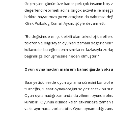
Geçmişten günümüze kadar pek çok insanın boş vak
değerlendirebilmek adına birçok aktivite ile meşgu
birlikte hayatımıza giren araçların da vaktimizi d
Klinik Psikolog Cumali Aydın, şöyle devam etti:
“Bu değişimde en çok etkili olan teknolojik aletler
telefon ve bilgisayar oyunları zamanı değerlendi
kullanıcılar bu eğlencenin sınırlarını fazlasıyla z
bağımlılığa dönüşmesine neden olmuştur.”
Oyun oynamadan mahrum kalındığında yoksunl
Bazı yetişkinlerde oyun oynama süresini kontrol
“Örneğin, 1 saat oynayacağını söyler ancak bu süre
Oyun oynamadığı zamanda da zihnen oyunda olmaya 
kurabilir. Oyunun dışında kalan etkinliklere zaman 
vakit ayırmada zorlanabilir. Oyun oynamadığı zamanl