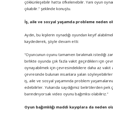
çökkünleşebilir hatta öfkelenebilir. Yani oyun oyn
çıkabilir.” şeklinde konuştu.
İş, aile ve sosyal yaşamda probleme neden o
Aydın, bu kişilerin oynadığı oyundan keyif alabilmek
kaydederek, şöyle devam etti:
“Oyuncunun oyunu tamamen bırakmak istediği zaman
birlikte oyunda çok fazla vakit geçirdikleri için çe
oynayabilmek için çevresindekilere daha az vakit a
çevresinde bulunan insanlara yalan söyleyebilirle
iş, aile ve sosyal yaşamında problem yaşamalar
edebilirler. Yukarıda saydığımız belirtilerden p
barındırıyorsak video oyunu bağımlısı olabiliriz.”
Oyun bağımlılığı maddi kayıplara da neden ola