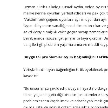
Uzman Klinik Psikolog Cumali Aydın, video oyunu ba
merkezlerine oyunları yerleştirdikleri ve pek çok
“Vaktinin pek çoğunu oyunlara ayırır, oyundan ay
Oyun dünyasının sanallığı sanal olmaktan çıkar ve 
sevdikleriyle sağlıklı vakit geçiremeyip zamanlar
beraberinde ilişkisel çatışmalar ortaya çıkabilir. 
da iş ile ilgili problem yaşamalarına ve maddi kayı
Duygusal problemler oyun bağımlılığını tetikl
Yetişkinlerde oyun bağımlılığını tetikleyebilecek p
kaydetti:
“Bu unsurlar şu şekildedir, sosyal hayatta oldukça
olma, yaşamın getirdiği birtakım problemlere karş
problemlerden kaçabilmek ve rahatlayabilmek için 
okulda, işte ve sosyal ortamlarda sıkça probleml