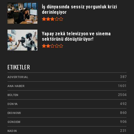
İş dünyasında sessiz yorgunluk krizi
derinleşiyor
Yapay zekâ televizyon ve sinema
sektörünü dönüştürüyor!
ETIKETLER
387
ADVERTORIAL
1601
ANA HABER
2504
BÜLTEN
492
DÜNYA
860
EKONOMI
906
GÜNDEM
231
KADIN