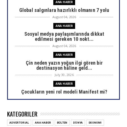
ANA HABER
Global salgınlara hazırlıklı olmanın 7 yolu
August 04, 2026
ANA HABER
Sosyal medya paylaşımlarında dikkat
edilmesi gereken 10 nokt...
August 04, 2026
ANA HABER
Çin neden yazın yoğun ilgi gören bir
destinasyon hâline geld...
July 30, 2026
ANA HABER
Çocukların yeni rol modeli Manifest mi?
July 30, 2026
ANA HABER
KATEGORILER
Areda Survey araştırdı: AHBAP sonrası bağış
haritası değişti
ADVERTORIAL
ANA HABER
BÜLTEN
DÜNYA
EKONOMI