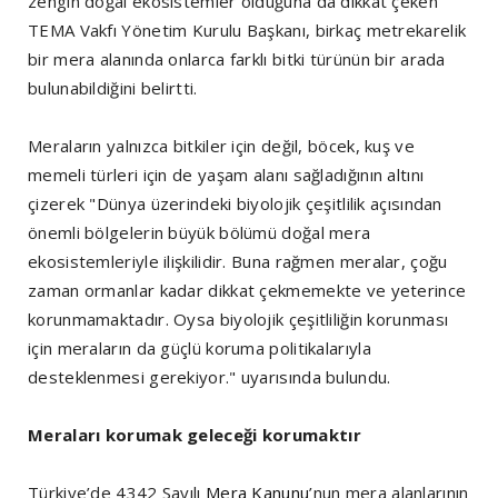
zengin doğal ekosistemler olduğuna da dikkat çeken
TEMA Vakfı Yönetim Kurulu Başkanı, birkaç metrekarelik
bir mera alanında onlarca farklı bitki türünün bir arada
bulunabildiğini belirtti.
Meraların yalnızca bitkiler için değil, böcek, kuş ve
memeli türleri için de yaşam alanı sağladığının altını
çizerek "Dünya üzerindeki biyolojik çeşitlilik açısından
önemli bölgelerin büyük bölümü doğal mera
ekosistemleriyle ilişkilidir. Buna rağmen meralar, çoğu
zaman ormanlar kadar dikkat çekmemekte ve yeterince
korunmamaktadır. Oysa biyolojik çeşitliliğin korunması
için meraların da güçlü koruma politikalarıyla
desteklenmesi gerekiyor." uyarısında bulundu.
Meraları korumak geleceği korumaktır
Türkiye’de 4342 Sayılı
Mera Kanunu
’nun mera alanlarının