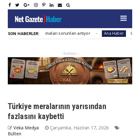
t inşaat firmaları sorunları artıyor
Global salgınlara
Ana Haber
SON HABERLER:
- Reklam -
Türkiye meralarının yarısından
fazlasını kaybetti
Veka Medya
Çarşamba, Haziran 17, 2026
Bülten