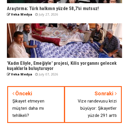
Araştırma: Türk halkının yüzde 58,7’si mutsuz!
Veka Medya
July 27, 2026
'Kadın Eliyle, Emeğiyle' projesi, Kilis yorganını gelecek
kuşaklarla buluşturuyor
Veka Medya
July 07, 2026
Önceki
Sonraki
Şikayet etmeyen
Vize randevusu krizi
müşteri daha mı
büyüyor: Şikayetler
tehlikeli?
yüzde 291 arttı