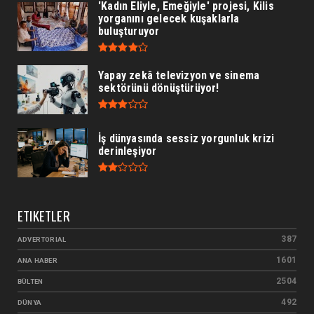
'Kadın Eliyle, Emeğiyle' projesi, Kilis
yorganını gelecek kuşaklarla
buluşturuyor
Yapay zekâ televizyon ve sinema
sektörünü dönüştürüyor!
İş dünyasında sessiz yorgunluk krizi
derinleşiyor
ETIKETLER
387
ADVERTORIAL
1601
ANA HABER
2504
BÜLTEN
492
DÜNYA