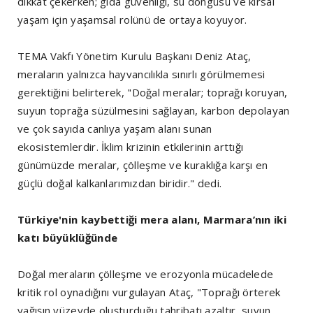
dikkat çekerken; gıda güvenliği, su döngüsü ve kırsal
yaşam için yaşamsal rolünü de ortaya koyuyor.
TEMA Vakfı Yönetim Kurulu Başkanı Deniz Ataç,
meraların yalnızca hayvancılıkla sınırlı görülmemesi
gerektiğini belirterek, "Doğal meralar; toprağı koruyan,
suyun toprağa süzülmesini sağlayan, karbon depolayan
ve çok sayıda canlıya yaşam alanı sunan
ekosistemlerdir. İklim krizinin etkilerinin arttığı
günümüzde meralar, çölleşme ve kuraklığa karşı en
güçlü doğal kalkanlarımızdan biridir." dedi.
Türkiye'nin kaybettiği mera alanı, Marmara’nın iki
katı büyüklüğünde
Doğal meraların çölleşme ve erozyonla mücadelede
kritik rol oynadığını vurgulayan Ataç, "Toprağı örterek
yağışın yüzeyde oluşturduğu tahribatı azaltır, suyun