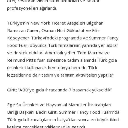
otel, restoran zinciri satın almacıları ve sektör
profesyonelleri ağırlandı.
Türkiye’nin New York Ticaret Ataşeleri Bilgehan
Ramazan Caner, Osman Nuri Gökbulut ve Filiz
Köseyener Türkevi’ndeki programda ve Summer Fancy
Food Fuarı boyunca Türk firmalarının yanında yer aldılar
ve destek oldular. Amerikalı şefler Tom Macrina ve
Reimund Pitts fuar süresince tadım alanında Türk gıda
ürünlerini kullanarak hem dünya hem de Türk
lezzetlerine dair tadım ve tanıtım aktiviteleri yaptılar.
Girit; “ABD’ye gıda ihracatında 7 basamak yükseldik”
Ege Su Ürünleri ve Hayvansal Mamuller İhracatçıları
Birliği Başkanı Bedri Girit, Summer Fancy Food Fuarı’nda
Türk gıda ihracatçılarının İtalya’dan sonra en büyük ikinci
katılımı gerçekleştirdiklerini dile getirdi.