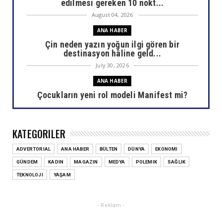
edilmesi gereken 10 nokt...
August 04, 2026
ANA HABER
Çin neden yazın yoğun ilgi gören bir
destinasyon hâline geld...
July 30, 2026
ANA HABER
Çocukların yeni rol modeli Manifest mi?
July 30, 2026
ANA HABER
KATEGORILER
Areda Survey araştırdı: AHBAP sonrası bağış
haritası değişti
ADVERTORIAL
ANA HABER
BÜLTEN
DÜNYA
EKONOMI
July 30, 2026
GÜNDEM
KADIN
MAGAZIN
MEDYA
POLEMIK
SAĞLIK
ANA HABER
TEKNOLOJI
YAŞAM
Ülkemizin akciğerlerini yok eden yangınlar
sizi de etkiliyor...
- Reklam -
July 29, 2026