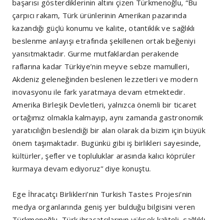
başarısı gösterdiklerinin altını çizen Türkmenoğlu, “Bu
çarpıcı rakam, Türk ürünlerinin Amerikan pazarında
kazandığı güçlü konumu ve kalite, otantiklik ve sağlıklı
beslenme anlayışı etrafında şekillenen ortak beğeniyi
yansıtmaktadır. Gurme mutfaklardan perakende
raflarına kadar Türkiye’nin meyve sebze mamulleri,
Akdeniz geleneğinden beslenen lezzetleri ve modern
inovasyonu ile fark yaratmaya devam etmektedir.
Amerika Birleşik Devletleri, yalnızca önemli bir ticaret
ortağımız olmakla kalmayıp, aynı zamanda gastronomik
yaratıcılığın beslendiği bir alan olarak da bizim için büyük
önem taşımaktadır. Bugünkü gibi iş birlikleri sayesinde,
kültürler, şefler ve topluluklar arasında kalıcı köprüler
kurmaya devam ediyoruz” diye konuştu.
Ege İhracatçı Birlikleri’nin Turkish Tastes Projesi’nin
medya organlarında geniş yer bulduğu bilgisini veren
Türkmenoğlu, Türk ihracatçılarının yüksek kaliteli, sağlıklı