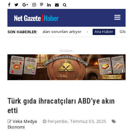
şaat firmaları sorunları artıyor
Global salgınlara haz
Ana Haber
SON HABERLER:
- Reklam -
Türk gıda ihracatçıları ABD’ye akın
etti
Veka Medya
Perşembe, Temmuz 03, 2025
Ekonomi