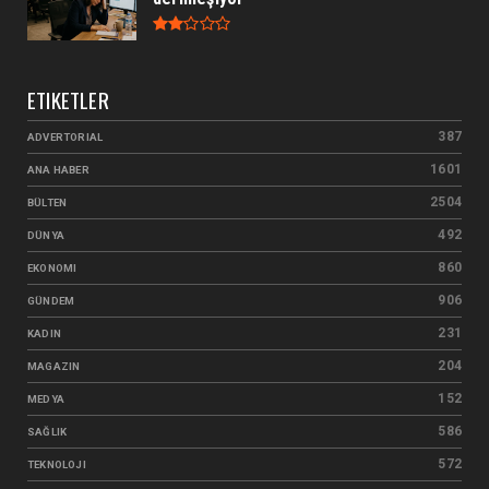
ETIKETLER
387
ADVERTORIAL
1601
ANA HABER
2504
BÜLTEN
492
DÜNYA
860
EKONOMI
906
GÜNDEM
231
KADIN
204
MAGAZIN
152
MEDYA
586
SAĞLIK
572
TEKNOLOJI