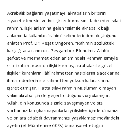
Akrabalık bağlarını yaşatmayı, akrabaların birbirini
ziyaret etmesini ve iyi ilişkiler kurmasını ifade eden sıla-i
rahimin, ilişki anlamına gelen “sıla” ile akrabalık bağı
anlamında kullanılan “rahim” kelimelerinden oluştuğunu
anlatan Prof. Dr. Reşat Öngören, “Rahimin sözlükteki
karşılığı ana rahmidir. Peygamber Efendimiz Allah’ın
şefkat ve merhamet eden anlamındaki Rahmân ismiyle
sıla-i rahim arasında ilişki kurmuş, akrabalar ile güzel
ilişkiler kuranların ilâhî rahmetten nasiplerini alacaklarına,
ihmal edenlerin ise rahmetten yoksun kalacaklarına
işaret etmiştir. Hatta sıla-i rahmin Müslüman olmayan
yakın akraba için de geçerli olduğunu vurgulamıştır.
‘Allah, din konusunda sizinle savaşmayan ve sizi
yurtlarınızdan çıkarmayanlarla iyi ilişkiler içinde olmanızı
ve onlara adaletli davranmanızı yasaklamaz’ meâlindeki
âyetin (el-Mümtehine 60/8) buna işaret ettiğini