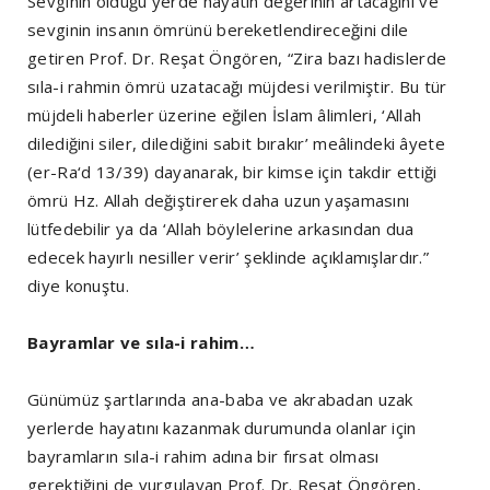
Sevginin olduğu yerde hayatın değerinin artacağını ve
sevginin insanın ömrünü bereketlendireceğini dile
getiren Prof. Dr. Reşat Öngören, “Zira bazı hadislerde
sıla-i rahmin ömrü uzatacağı müjdesi verilmiştir. Bu tür
müjdeli haberler üzerine eğilen İslam âlimleri, ‘Allah
dilediğini siler, dilediğini sabit bırakır’ meâlindeki âyete
(er-Ra‘d 13/39) dayanarak, bir kimse için takdir ettiği
ömrü Hz. Allah değiştirerek daha uzun yaşamasını
lütfedebilir ya da ‘Allah böylelerine arkasından dua
edecek hayırlı nesiller verir’ şeklinde açıklamışlardır.”
diye konuştu.
Bayramlar ve sıla-i rahim…
Günümüz şartlarında ana-baba ve akrabadan uzak
yerlerde hayatını kazanmak durumunda olanlar için
bayramların sıla-i rahim adına bir fırsat olması
gerektiğini de vurgulayan Prof. Dr. Reşat Öngören,