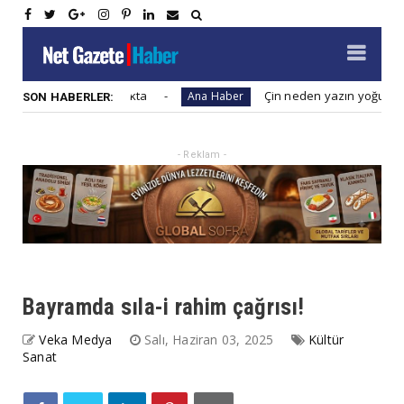
ereken 10 nokta
Çin neden yazın yoğun ilgi gören bi
Ana Haber
SON HABERLER:
- Reklam -
Bayramda sıla-i rahim çağrısı!
Veka Medya
Salı, Haziran 03, 2025
Kültür
Sanat