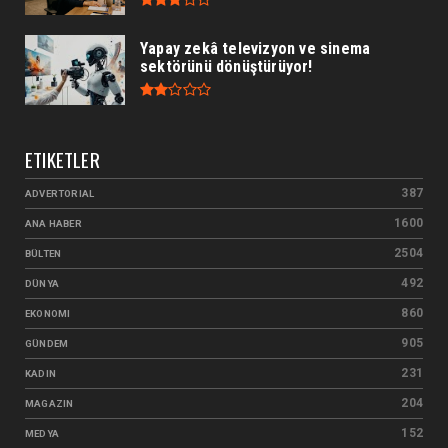
Yapay zekâ televizyon ve sinema
sektörünü dönüştürüyor!
ETIKETLER
387
ADVERTORIAL
1600
ANA HABER
2504
BÜLTEN
492
DÜNYA
860
EKONOMI
905
GÜNDEM
231
KADIN
204
MAGAZIN
152
MEDYA