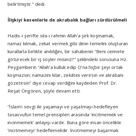
belirtmiştir.” dedi.
İlişkiyi kesenlerle de akrabalık bağları sürdürülmeli
Hadis-i şerifte sıla-i rahmin Allah’a şirk koşmamak,
namaz kılmak, zekat vermek gibi dinin temelini oluşturan
kurallarla birlikte anıldığını, bir sahabenin “Beni cennete
götürecek bir iş söyler misiniz?” şeklindeki sorusuna Hz.
Peygamberin “Allah’a kulluk edip O’na hiçbir şeyi ortak
koşmazsın; namazını kılar, zekâtını verirsin ve akrabanı
gözetirsin” diye cevap verdiğini kaydeden Prof. Dr.
Reşat Öngören, şöyle devam etti:
“İslam’ı sevgi ile yaşamayı ve yaşatmayı hedefleyen
tasavvufun temel prensipleri arasında ‘incitmemek ve
incinmemek’ anlayışı vardır. Buna göre insan öncelikle
‘incitmemeyi’ hedeflemelidir. İncitmemeyi başarmak