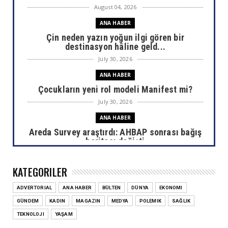
August 04, 2026
ANA HABER
Çin neden yazın yoğun ilgi gören bir
destinasyon hâline geld...
July 30, 2026
ANA HABER
Çocukların yeni rol modeli Manifest mi?
July 30, 2026
ANA HABER
Areda Survey araştırdı: AHBAP sonrası bağış
haritası değişti
July 30, 2026
KATEGORILER
ANA HABER
Ülkemizin akciğerlerini yok eden yangınlar
ADVERTORIAL
ANA HABER
BÜLTEN
DÜNYA
EKONOMI
sizi de etkiliyor...
GÜNDEM
KADIN
MAGAZIN
MEDYA
POLEMIK
SAĞLIK
July 29, 2026
TEKNOLOJI
YAŞAM
ANA HABER