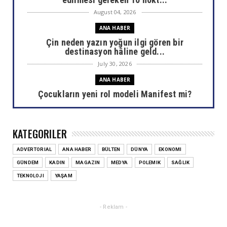
August 04, 2026
ANA HABER
Çin neden yazın yoğun ilgi gören bir
destinasyon hâline geld...
July 30, 2026
ANA HABER
Çocukların yeni rol modeli Manifest mi?
July 30, 2026
ANA HABER
KATEGORILER
Areda Survey araştırdı: AHBAP sonrası bağış
haritası değişti
ADVERTORIAL
ANA HABER
BÜLTEN
DÜNYA
EKONOMI
July 30, 2026
GÜNDEM
KADIN
MAGAZIN
MEDYA
POLEMIK
SAĞLIK
ANA HABER
TEKNOLOJI
YAŞAM
Ülkemizin akciğerlerini yok eden yangınlar
sizi de etkiliyor...
- Reklam -
July 29, 2026
ANA HABER