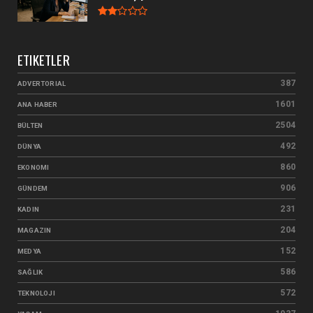
ETIKETLER
387
ADVERTORIAL
1601
ANA HABER
2504
BÜLTEN
492
DÜNYA
860
EKONOMI
906
GÜNDEM
231
KADIN
204
MAGAZIN
152
MEDYA
586
SAĞLIK
572
TEKNOLOJI