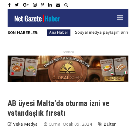
ın 7 yolu
Sosyal medya paylaşımlarında dikkat edil
Ana Haber
SON HABERLER:
- Reklam -
AB üyesi Malta’da oturma izni ve
vatandaşlık fırsatı
Veka Medya
Cuma, Ocak 05, 2024
Bülten