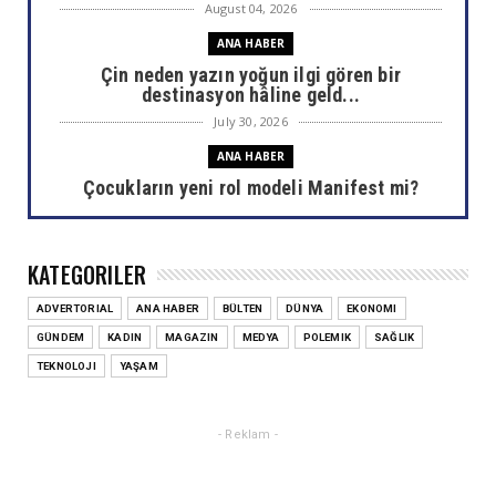
August 04, 2026
ANA HABER
Çin neden yazın yoğun ilgi gören bir
destinasyon hâline geld...
July 30, 2026
ANA HABER
Çocukların yeni rol modeli Manifest mi?
July 30, 2026
ANA HABER
KATEGORILER
Areda Survey araştırdı: AHBAP sonrası bağış
haritası değişti
ADVERTORIAL
ANA HABER
BÜLTEN
DÜNYA
EKONOMI
July 30, 2026
GÜNDEM
KADIN
MAGAZIN
MEDYA
POLEMIK
SAĞLIK
ANA HABER
TEKNOLOJI
YAŞAM
Ülkemizin akciğerlerini yok eden yangınlar
sizi de etkiliyor...
- Reklam -
July 29, 2026
ANA HABER