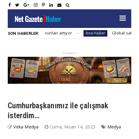
t firmaları sorunları artıyor
Global salgınlara hazırl
Ana Haber
SON HABERLER:
- Reklam -
Cumhurbaşkanımız ile çalışmak
isterdim…
Veka Medya
Cuma, Nisan 14, 2023
Medya