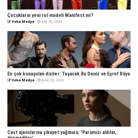
Çocukların yeni rol modeli Manifest mi?
Veka Medya
July 30, 2026
En çok konuşulan diziler: Taşacak Bu Deniz ve Eşref Rüya
Veka Medya
June 22, 2026
Cast ajanslarına şikayet yağmuru: 'Paramızı aldılar,
dönmediler'