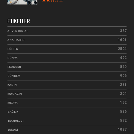
ETIKETLER
387
ADVERTORIAL
1601
ANA HABER
2504
BÜLTEN
492
DÜNYA
860
EKONOMI
906
GÜNDEM
231
KADIN
204
MAGAZIN
152
MEDYA
586
SAĞLIK
572
TEKNOLOJI
1037
YAŞAM