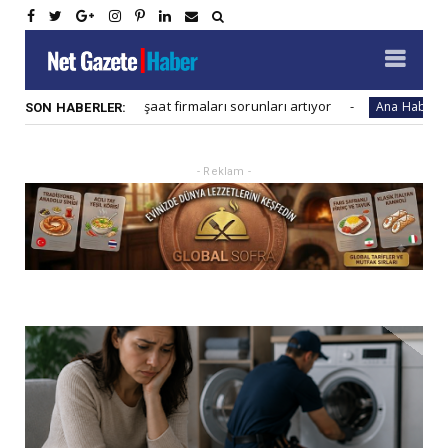
Konut inşaat firmaları sorunları artıyor
Global sa
r
Ana Haber
SON HABERLER:
- Reklam -