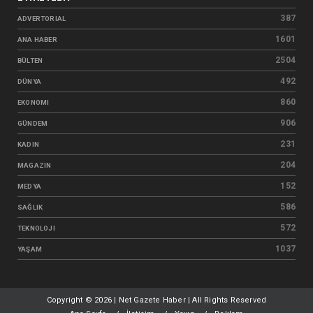
387
ADVERTORIAL
1601
ANA HABER
2504
BÜLTEN
492
DÜNYA
860
EKONOMI
906
GÜNDEM
231
KADIN
204
MAGAZIN
152
MEDYA
586
SAĞLIK
572
TEKNOLOJI
1037
YAŞAM
Copyright ©
2026 | Net Gazete Haber | All Rights Reserved