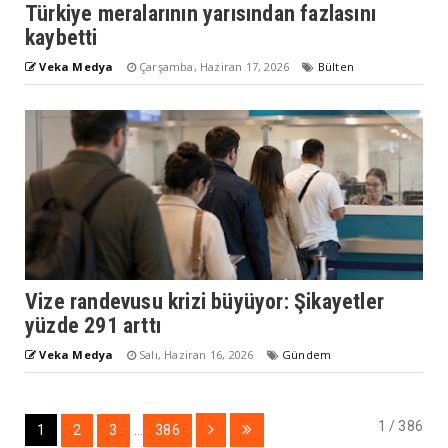
Türkiye meralarının yarısından fazlasını
kaybetti
Veka Medya
Çarşamba, Haziran 17, 2026
Bülten
Vize randevusu krizi büyüyor: Şikayetler
yüzde 291 arttı
Veka Medya
Salı, Haziran 16, 2026
Gündem
1 / 386
1
2
3
...
386