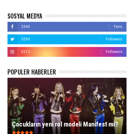
SOSYAL MEDYA
2340
Fans
3290
Followers
5212
Followers
POPÜLER HABERLER
Çocukların yeni rol modeli Manifest mi?