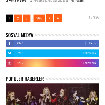
Veka Medya
Perşembe, Ağustos 21, 2025
Yaşam
1 / 386
1
2
3
...
386
SOSYAL MEDYA
2340
Fans
3290
Followers
5212
Followers
POPÜLER HABERLER