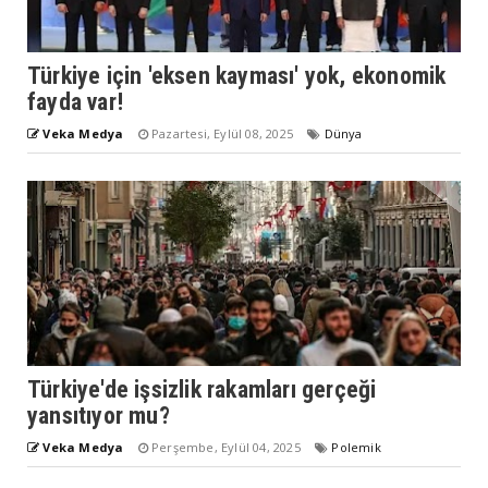
Türkiye için 'eksen kayması' yok, ekonomik
fayda var!
Veka Medya
Pazartesi, Eylül 08, 2025
Dünya
Türkiye'de işsizlik rakamları gerçeği
yansıtıyor mu?
Veka Medya
Perşembe, Eylül 04, 2025
Polemik