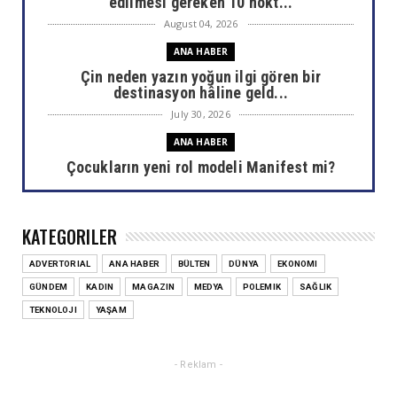
edilmesi gereken 10 nokt...
August 04, 2026
ANA HABER
Çin neden yazın yoğun ilgi gören bir
destinasyon hâline geld...
July 30, 2026
ANA HABER
Çocukların yeni rol modeli Manifest mi?
July 30, 2026
ANA HABER
KATEGORILER
Areda Survey araştırdı: AHBAP sonrası bağış
haritası değişti
ADVERTORIAL
ANA HABER
BÜLTEN
DÜNYA
EKONOMI
July 30, 2026
GÜNDEM
KADIN
MAGAZIN
MEDYA
POLEMIK
SAĞLIK
ANA HABER
TEKNOLOJI
YAŞAM
Ülkemizin akciğerlerini yok eden yangınlar
sizi de etkiliyor...
- Reklam -
July 29, 2026
ANA HABER