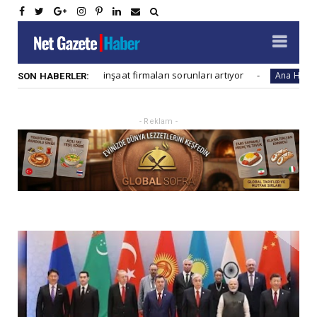
Konut inşaat firmaları sorunları artıyor
Global 
ber
Ana Haber
SON HABERLER:
- Reklam -