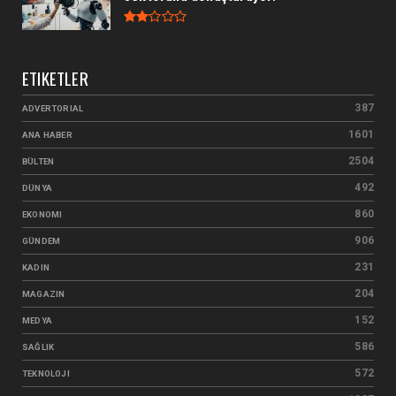
ETIKETLER
387
ADVERTORIAL
1601
ANA HABER
2504
BÜLTEN
492
DÜNYA
860
EKONOMI
906
GÜNDEM
231
KADIN
204
MAGAZIN
152
MEDYA
586
SAĞLIK
572
TEKNOLOJI