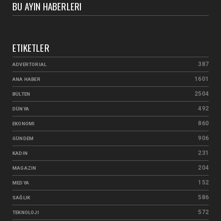
BU AYIN HABERLERI
ETIKETLER
387
ADVERTORIAL
1601
ANA HABER
2504
BÜLTEN
492
DÜNYA
860
EKONOMI
906
GÜNDEM
231
KADIN
204
MAGAZIN
152
MEDYA
586
SAĞLIK
572
TEKNOLOJI