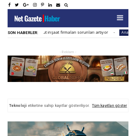
Konut inşaat firmaları sorunları artıyor
Globa
aber
Ana Haber
SON HABERLER:
- Reklam -
Teknoloji
etiketine sahip kayıtlar gösteriliyor.
Tüm kayıtları göster