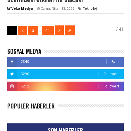
Veka Medya
Cuma, Nisan 18, 2025
Teknoloji
1 / 41
1
2
3
...
41
SOSYAL MEDYA
2340
Fans
3290
Followers
5212
Followers
POPÜLER HABERLER
SON HABERLER