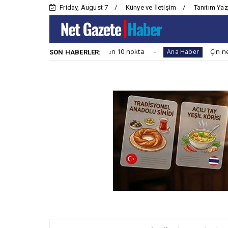
Friday, August 7
Künye ve İletişim
Tanıtım Yaz
kat edilmesi gereken 10 nokta
Çin neden yazın yoğu
Ana Haber
SON HABERLER: