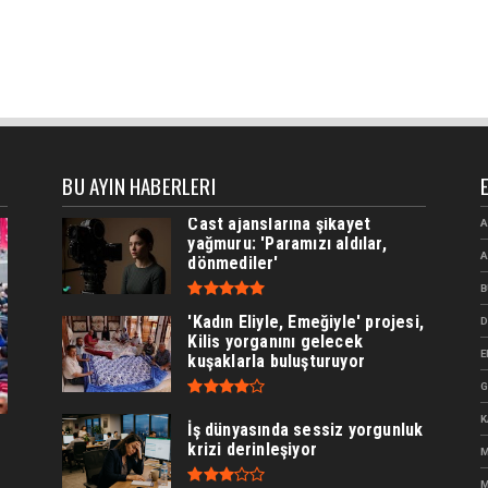
BU AYIN HABERLERI
Cast ajanslarına şikayet
A
yağmuru: 'Paramızı aldılar,
A
dönmediler'
B
'Kadın Eliyle, Emeğiyle' projesi,
D
Kilis yorganını gelecek
E
kuşaklarla buluşturuyor
G
K
İş dünyasında sessiz yorgunluk
krizi derinleşiyor
M
M