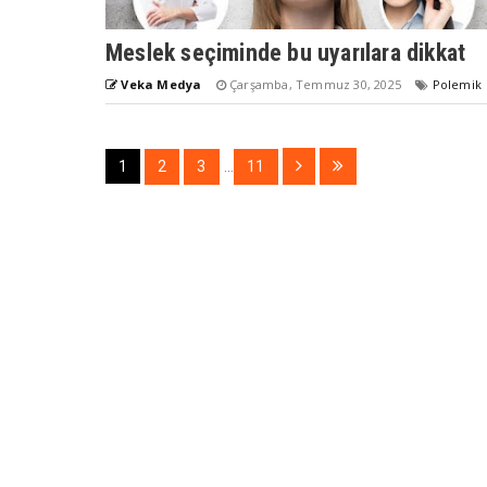
Meslek seçiminde bu uyarılara dikkat
Veka Medya
Çarşamba, Temmuz 30, 2025
Polemik
1
2
3
...
11