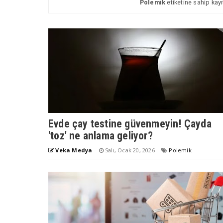
Polemik
etiketine sahip kayı
Evde çay testine güvenmeyin! Çayda
'toz' ne anlama geliyor?
Veka Medya
Salı, Ocak 20, 2026
Polemik