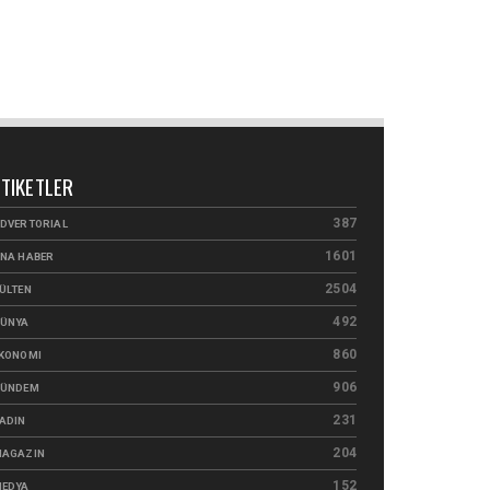
ETIKETLER
387
DVERTORIAL
1601
NA HABER
2504
ÜLTEN
492
ÜNYA
860
KONOMI
906
ÜNDEM
231
ADIN
204
AGAZIN
152
EDYA