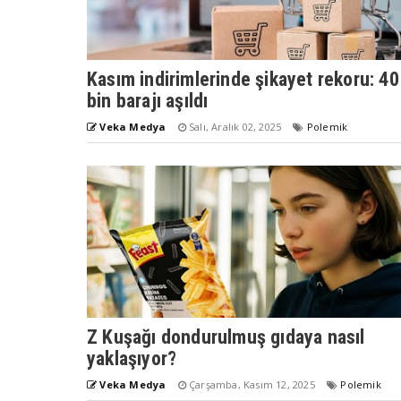
Kasım indirimlerinde şikayet rekoru: 40
bin barajı aşıldı
Veka Medya
Salı, Aralık 02, 2025
Polemik
Z Kuşağı dondurulmuş gıdaya nasıl
yaklaşıyor?
Veka Medya
Çarşamba, Kasım 12, 2025
Polemik