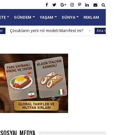
ETE
GÜNDEM
YAŞAM
DÜNYA
REKLAM
n yeni rol modeli Manifest mi?
Areda Survey araştırd
Ana Haber
SOSYAL MEDYA