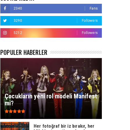
2340
Fans
3290
Followers
5212
Followers
POPÜLER HABERLER
Çocukların yeni rol modeli Manifest
mi?
Her fotoğraf bir iz bırakır, her