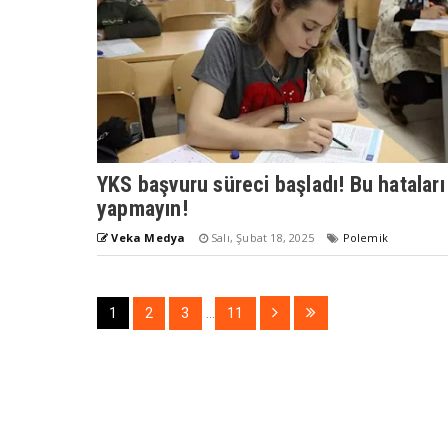
YKS başvuru süreci başladı! Bu hataları
yapmayın!
Veka Medya
Salı, Şubat 18, 2025
Polemik
1
2
3
...
11