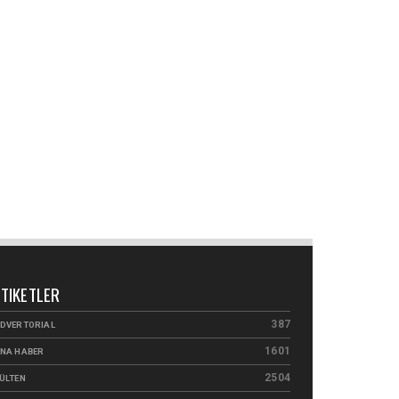
ETIKETLER
387
DVERTORIAL
1601
NA HABER
2504
ÜLTEN