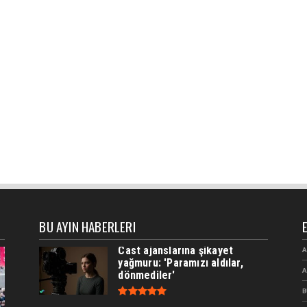
BU AYIN HABERLERI
Cast ajanslarına şikayet
A
yağmuru: 'Paramızı aldılar,
A
dönmediler'
B