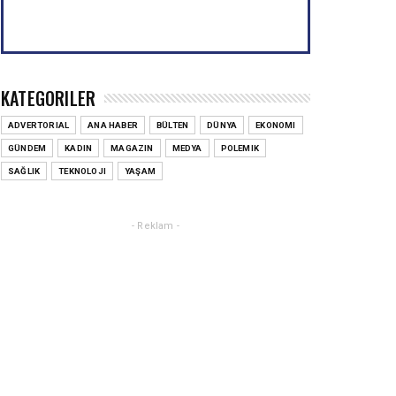
KATEGORILER
ADVERTORIAL
ANA HABER
BÜLTEN
DÜNYA
EKONOMI
GÜNDEM
KADIN
MAGAZIN
MEDYA
POLEMIK
SAĞLIK
TEKNOLOJI
YAŞAM
- Reklam -