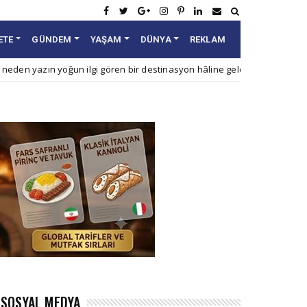
ETE
GÜNDEM
YAŞAM
DÜNYA
REKLAM
yoğun ilgi gören bir destinasyon hâline geldi?
Çocuk
Ana Haber
SOSYAL MEDYA