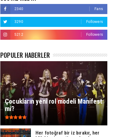
2340
Fans
3290
Followers
5212
Followers
POPÜLER HABERLER
Çocukların yeni rol modeli Manifest
mi?
Her fotoğraf bir iz bırakır, her