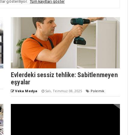
tlar gösteriliyor.
Tüm kayıtları göster
Evlerdeki sessiz tehlike: Sabitlenmeyen
eşyalar
Veka Medya
Salı, Temmuz 08, 2025
Polemik