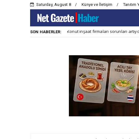
Saturday, August 8
Künye ve İletişim
Tanıtım 
t
Konut inşaat firmaları sorunları artıyor
Ana Haber
Ana 
SON HABERLER: