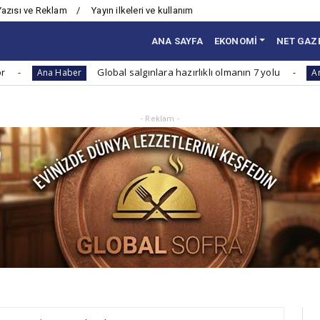
Yazısı ve Reklam
Yayın ilkeleri ve kullanım
ANA SAYFA
EKONOMİ
NET GAZ
Global salgınlara hazırlıklı olmanın 7 yolu
S
Haber
Ana Haber
- Reklam -