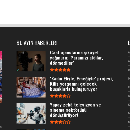
BU AYIN HABERLERI
Cast ajanslarına şikayet
A
yağmuru: 'Paramızı aldılar,
A
dönmediler'
B
'Kadın Eliyle, Emeğiyle' projesi,
D
Kilis yorganını gelecek
E
kuşaklarla buluşturuyor
G
Yapay zekâ televizyon ve
K
sinema sektörünü
M
dönüştürüyor!
M
a