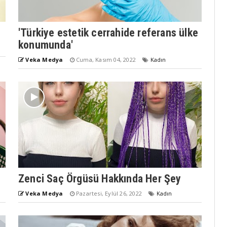
'Türkiye estetik cerrahide referans ülke
konumunda'
Veka Medya
Cuma, Kasım 04, 2022
Kadın
Zenci Saç Örgüsü Hakkında Her Şey
Veka Medya
Pazartesi, Eylül 26, 2022
Kadın