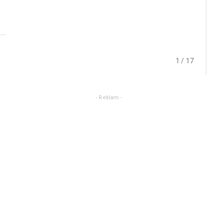
1 / 17
- Reklam -