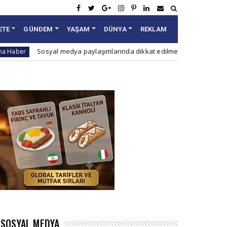
ETE
GÜNDEM
YAŞAM
DÜNYA
REKLAM
osyal medya paylaşımlarında dikkat edilmesi gereken 10 nokta
A
SOSYAL MEDYA