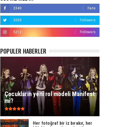
2340
Fans
3290
Followers
5212
Followers
POPÜLER HABERLER
Çocukların yeni rol modeli Manifest
mi?
Her fotoğraf bir iz bırakır, her