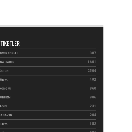
ETIKETLER
387
DVERTORIAL
1601
NA HABER
2504
ÜLTEN
492
ÜNYA
860
KONOMI
906
ÜNDEM
231
ADIN
204
AGAZIN
152
EDYA