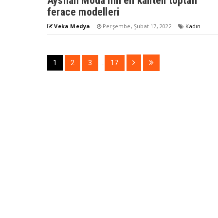
Ayshan Moda’nın en kaliteli toptan
ferace modelleri
Veka Medya
Perşembe, Şubat 17, 2022
Kadın
1
2
3
...
17